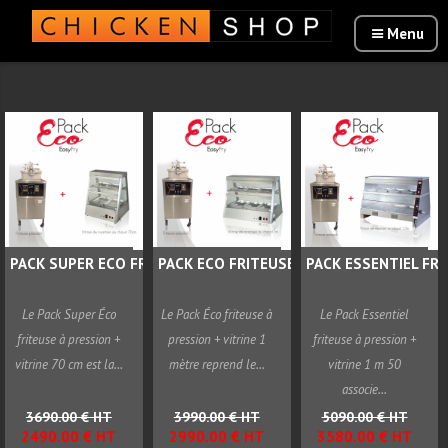
PACK SUPER ECO FRITEUSE...
PACK ECO FRITEUSE PRESSION...
PACK ESSENTIEL FRIT
Le Pack Super Éco
Le Pack Éco friteuse à
Le Pack Essentiel
friteuse à pression +
pression + vitrine 1
friteuse à pression +
vitrine 70 cm est la...
mètre reprend le...
vitrine 1 m 50
associe...
3690.00 € HT
3990.00 € HT
5090.00 € HT
2490.00 € HT
2990.00 € HT
3580.00 € HT