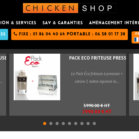
ION & SERVICES
SAV & GARANTIES
AMÉNAGEMENT INTÉR
ESS
FIXE : 01 86 04 40 64 PORTABLE : 06 58 01 17 38
F
SE...
PACK ECO FRITEUSE PRESSION...
Le Pack Éco friteuse à pression +
..
vitrine 1 mètre reprend le...
3990.00 € HT
2990.00 € HT