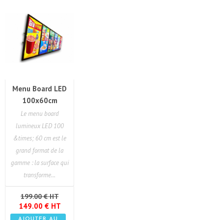
Menu Board LED
100x60cm
Le menu board
lumineux LED 100
&times; 60 cm est le
grand format de la
gamme : la surface qui
transforme...
199.00 € HT
149.00 € HT
AJOUTER AU