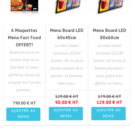
6 Maquettes
Menu Board LED
Menu Board LED
Menu Fast Food
60x40cm
80x60cm
OFFERT!
Le menu board
Le menu board
Quand on ouvre un
lumineux LED 60
lumineux LED 80
chicken shop ou un
&times; 40 cm est le
&times; 60 cm est le
fast-food, le menu
format compact de la
format polyvalent :
affiché au-dessus du
gamme : le panneau
assez grand pour
comptoir est l'un des
idéal pour...
afficher un menu...
premiers...
129.00 € HT
179.00 € HT
90.00 € HT
129.00 € HT
790.00 € HT
AJOUTER AU
AJOUTER AU
AJOUTER AU
DEVIS
DEVIS
DEVIS