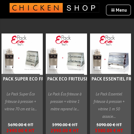
PACK SUPER ECO FRITEUSE...
PACK ECO FRITEUSE PRESSION...
PACK ESSENTIEL FRIT
Le Pack Super Éco
Le Pack Éco friteuse à
Le Pack Essentiel
friteuse à pression +
pression + vitrine 1
friteuse à pression +
vitrine 70 cm est la...
mètre reprend le...
vitrine 1 m 50
associe...
3690.00 € HT
3990.00 € HT
5090.00 € HT
2490.00 € HT
2990.00 € HT
3580.00 € HT