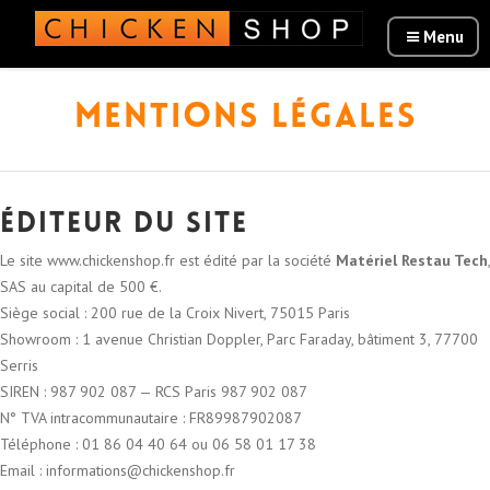
Mentions légales
Éditeur du site
Le site www.chickenshop.fr est édité par la société
Matériel Restau Tech
,
SAS au capital de 500 €.
Siège social : 200 rue de la Croix Nivert, 75015 Paris
Showroom : 1 avenue Christian Doppler, Parc Faraday, bâtiment 3, 77700
Serris
SIREN : 987 902 087 — RCS Paris 987 902 087
N° TVA intracommunautaire : FR89987902087
Téléphone : 01 86 04 40 64 ou 06 58 01 17 38
Email : informations@chickenshop.fr