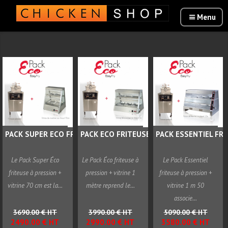
PACK SUPER ECO FRITEUSE...
PACK ECO FRITEUSE PRESSION...
PACK ESSENTIEL FRIT
Le Pack Super Éco
Le Pack Éco friteuse à
Le Pack Essentiel
friteuse à pression +
pression + vitrine 1
friteuse à pression +
vitrine 70 cm est la...
mètre reprend le...
vitrine 1 m 50
associe...
3690.00 € HT
3990.00 € HT
5090.00 € HT
2490.00 € HT
2990.00 € HT
3580.00 € HT