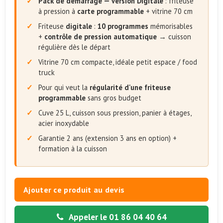
Pack de démarrage — version Digitale
: friteuse
à pression à
carte programmable
+ vitrine 70 cm
Friteuse
digitale
:
10 programmes
mémorisables
+
contrôle de pression automatique
→ cuisson
régulière dès le départ
Vitrine 70 cm compacte, idéale petit espace / food
truck
Pour qui veut la
régularité d'une friteuse
programmable
sans gros budget
Cuve 25 L, cuisson sous pression, panier à étages,
acier inoxydable
Garantie 2 ans (extension 3 ans en option) +
formation à la cuisson
Ajouter ce produit au devis
Appeler le 01 86 04 40 64