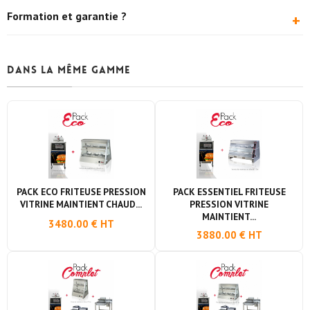
Petit espace, food truck, kiosque. Des versions 1 m et 1 m 50
Formation et garantie ?
+
existent pour plus de capacité.
Formation à la cuisson offerte (avec paramétrage des
programmes), garantie 2 ans (extension 3 ans en option).
Dans la même gamme
PACK ECO FRITEUSE PRESSION
PACK ESSENTIEL FRITEUSE
VITRINE MAINTIENT CHAUD...
PRESSION VITRINE
MAINTIENT...
3480.00 € HT
3880.00 € HT