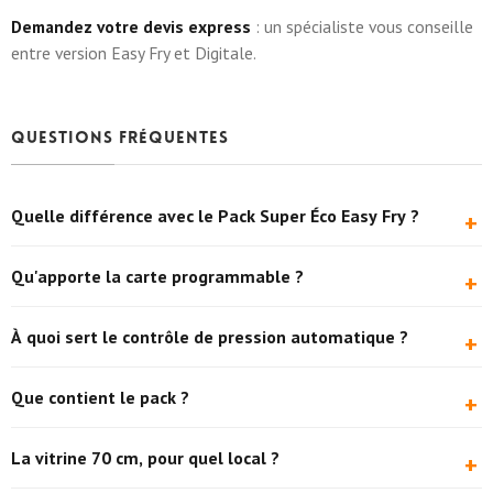
Demandez votre devis express
: un spécialiste vous conseille
entre version Easy Fry et Digitale.
Questions fréquentes
Quelle différence avec le Pack Super Éco Easy Fry ?
+
La friteuse : ce pack embarque la friteuse à carte digitale
Qu'apporte la carte programmable ?
+
programmable (10 programmes + contrôle de pression
automatique), pour une cuisson plus régulière. La version Easy Fry
Vous mémorisez 10 recettes (température + temps) et les
À quoi sert le contrôle de pression automatique ?
+
se règle plus simplement, à prix d'entrée inférieur.
relancez d'un geste, pour un résultat identique d'un service à
l'autre et d'un employé à l'autre.
À gérer automatiquement la pression de cuisson pour un poulet
Que contient le pack ?
+
régulier, sans surveillance constante.
Une friteuse à pression digitale (cuve 25 L, sans pompe) et une
La vitrine 70 cm, pour quel local ?
+
vitrine de maintien au chaud de 70 cm.