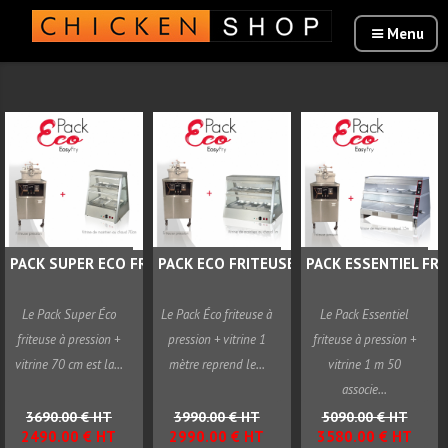
PACK SUPER ECO FRITEUSE...
PACK ECO FRITEUSE PRESSION...
PACK ESSENTIEL FRIT
Le Pack Super Éco
Le Pack Éco friteuse à
Le Pack Essentiel
friteuse à pression +
pression + vitrine 1
friteuse à pression +
vitrine 70 cm est la...
mètre reprend le...
vitrine 1 m 50
associe...
3690.00 € HT
3990.00 € HT
5090.00 € HT
2490.00 € HT
2990.00 € HT
3580.00 € HT