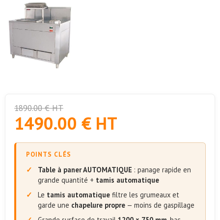
1890.00 € HT
1490.00 € HT
POINTS CLÉS
Table à paner AUTOMATIQUE
: panage rapide en
grande quantité +
tamis automatique
Le
tamis automatique
filtre les grumeaux et
garde une
chapelure propre
— moins de gaspillage
Grande surface de travail
1200 × 750 mm
, bac