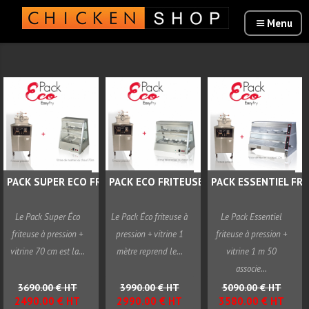
PACK SUPER ECO FRITEUSE...
PACK ECO FRITEUSE PRESSION...
PACK ESSENTIEL FRIT
Le Pack Super Éco
Le Pack Éco friteuse à
Le Pack Essentiel
friteuse à pression +
pression + vitrine 1
friteuse à pression +
vitrine 70 cm est la...
mètre reprend le...
vitrine 1 m 50
associe...
3690.00 € HT
3990.00 € HT
5090.00 € HT
2490.00 € HT
2990.00 € HT
3580.00 € HT