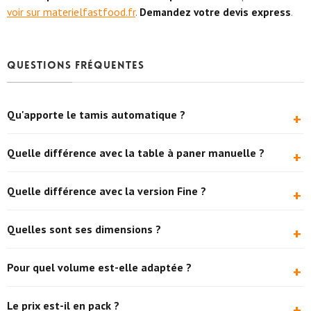
voir sur materielfastfood.fr
.
Demandez votre devis express
.
Questions fréquentes
Qu'apporte le tamis automatique ?
+
Il filtre en continu les grumeaux de la chapelure usagée pour
Quelle différence avec la table à paner manuelle ?
+
garder une chapelure propre et homogène, sans tamisage manuel
— gain de temps et moins de gaspillage.
L'automatisation du tamisage et une plus grande surface de
Quelle différence avec la version Fine ?
+
travail (1200 × 750 mm).
Même tamis automatique, mais la Fine est plus compacte
Quelles sont ses dimensions ?
+
(profondeur 450 mm) pour les petites cuisines.
1200 × 750 × 800 mm.
Pour quel volume est-elle adaptée ?
+
Pour les restaurants chicken et dark kitchens qui produisent en
Le prix est-il en pack ?
+